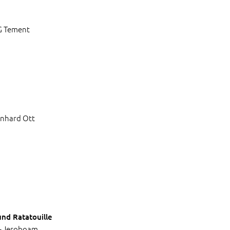
G Tement
rnhard Ott
nd Ratatouille
 – Jeroboam