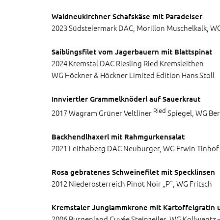
Waldneukirchner Schafskäse mit Paradeiser
2023 Südsteiermark DAC, Morillon Muschelkalk, W
Saiblingsfilet vom Jagerbauern mit Blattspinat
2024 Kremstal DAC Riesling Ried Kremsleithen
WG Höckner & Höckner Limited Edition Hans Stoll
Innviertler Grammelknöderl auf Sauerkraut
Ried
2017 Wagram Grüner Veltliner
Spiegel, WG Be
Backhendlhaxerl mit Rahmgurkensalat
2021 Leithaberg DAC Neuburger, WG Erwin Tinhof
Rosa gebratenes Schweinefilet mit Specklinsen
2012 Niederösterreich Pinot Noir „P“, WG Fritsch
Kremstaler Junglammkrone mit Kartoffelgratin u
2006 Burgenland Cuvée Steinzeiler, WG Kollwentz