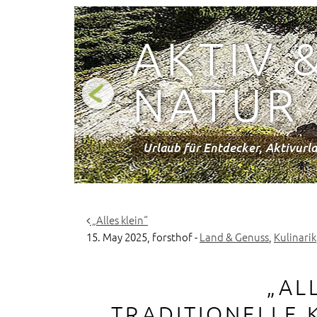
AKTIV 
NATUR
Urlaub für Entdecker, Aktivurla
Echte Landerlebnisse, Kulinarik
Gelebtes Brauchtum, Traditionen
„Alles klein“
15. May 2025,
forsthof
-
Land & Genuss
,
Kulinarik
„AL
TRADITIONELLE 