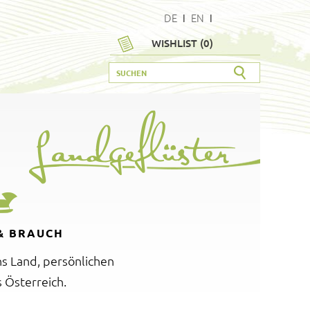
DE
I
EN
I
WISHLIST (
0
)
& BRAUCH
ns Land, persönlichen
 Österreich.