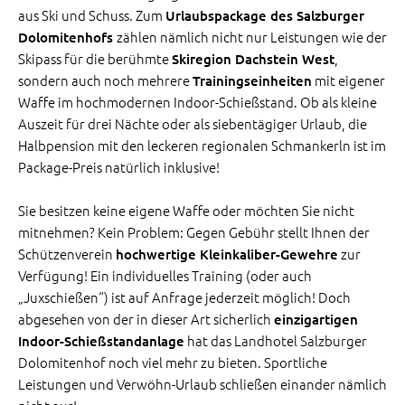
aus Ski und Schuss. Zum
Urlaubspackage des Salzburger
zählen nämlich nicht nur Leistungen wie der
Dolomitenhofs
Skipass für die berühmte
,
Skiregion Dachstein West
sondern auch noch mehrere
mit eigener
Trainingseinheiten
Waffe im hochmodernen Indoor-Schießstand. Ob als kleine
Auszeit für drei Nächte oder als siebentägiger Urlaub, die
Halbpension mit den leckeren regionalen Schmankerln ist im
Package-Preis natürlich inklusive!
Sie besitzen keine eigene Waffe oder möchten Sie nicht
mitnehmen? Kein Problem: Gegen Gebühr stellt Ihnen der
Schützenverein
zur
hochwertige Kleinkaliber-Gewehre
Verfügung! Ein individuelles Training (oder auch
„Juxschießen“) ist auf Anfrage jederzeit möglich! Doch
abgesehen von der in dieser Art sicherlich
einzigartigen
hat das Landhotel Salzburger
Indoor-Schießstandanlage
Dolomitenhof noch viel mehr zu bieten. Sportliche
Leistungen und Verwöhn-Urlaub schließen einander nämlich