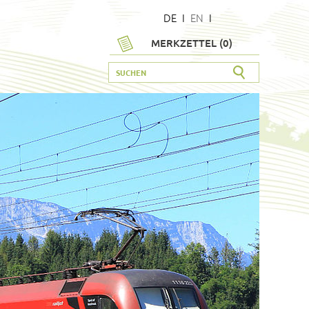
DE
I
EN
I
MERKZETTEL (
0
)