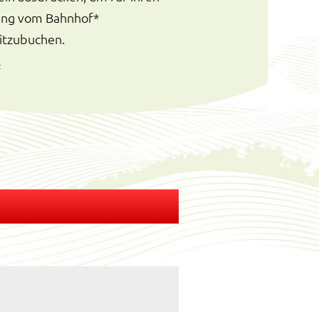
lung vom Bahnhof*
itzubuchen.
z