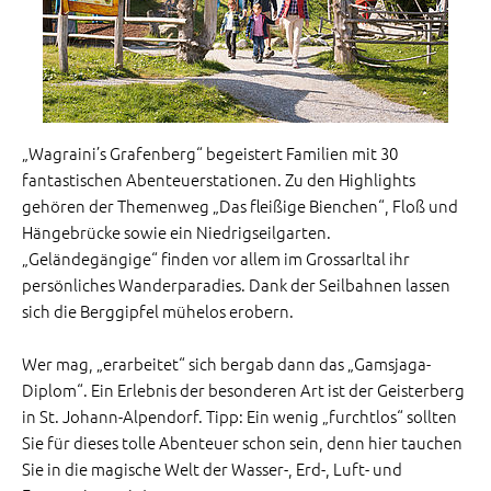
„Wagraini’s Grafenberg“ begeistert Familien mit 30
fantastischen Abenteuerstationen. Zu den Highlights
gehören der Themenweg „Das fleißige Bienchen“, Floß und
Hängebrücke sowie ein Niedrigseilgarten.
„Geländegängige“ finden vor allem im Grossarltal ihr
persönliches Wanderparadies. Dank der Seilbahnen lassen
sich die Berggipfel mühelos erobern.
Wer mag, „erarbeitet“ sich bergab dann das „Gamsjaga-
Diplom“. Ein Erlebnis der besonderen Art ist der Geisterberg
in St. Johann-Alpendorf. Tipp: Ein wenig „furchtlos“ sollten
Sie für dieses tolle Abenteuer schon sein, denn hier tauchen
Sie in die magische Welt der Wasser-, Erd-, Luft- und