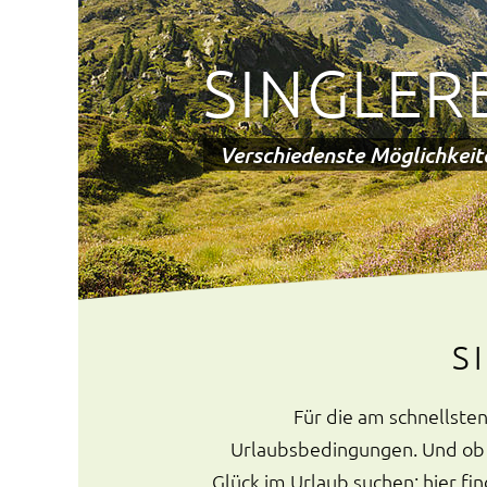
SINGLER
Verschiedenste Möglichkeite
S
Für die am schnellste
Urlaubsbedingungen. Und ob Si
Glück im Urlaub suchen: hier fi