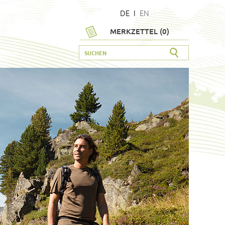
DE
I
EN
MERKZETTEL (
0
)