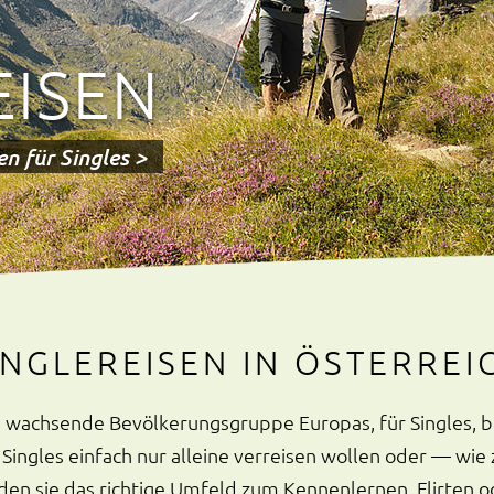
EISEN
n für Singles >
INGLEREISEN IN ÖSTERREI
n wachsende Bevölkerungsgruppe Europas, für Singles, bi
ngles einfach nur alleine verreisen wollen oder — wie zw
nden sie das richtige Umfeld zum Kennenlernen, Flirten 