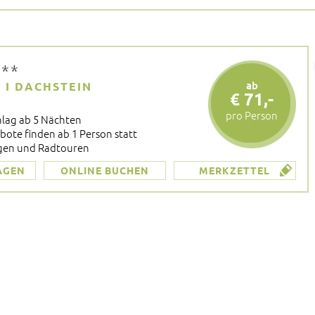
**
ab
 I DACHSTEIN
€ 71,-
pro Person
hlag ab 5 Nächten
bote finden ab 1 Person statt
en und Radtouren
AGEN
ONLINE BUCHEN
MERKZETTEL