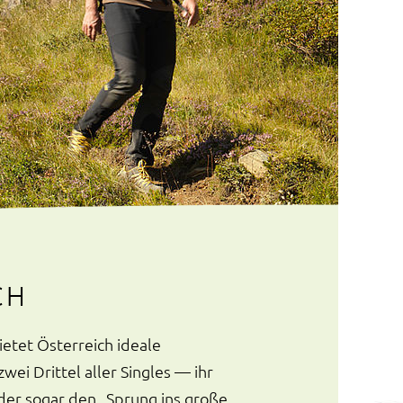
CH
etet Österreich ideale
ei Drittel aller Singles — ihr
oder sogar den „Sprung ins große