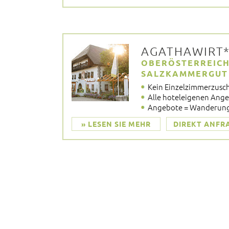
AGATHAWIRT*
OBERÖSTERREICH
SALZKAMMERGUT
Kein Einzelzimmerzusc
Alle hoteleigenen Ange
Angebote = Wanderung
» LESEN SIE MEHR
DIREKT ANFR