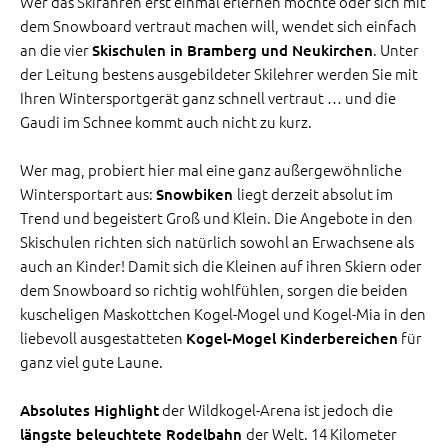
Wer das Skifahren erst einmal erlernen möchte oder sich mit
dem Snowboard vertraut machen will, wendet sich einfach
an die vier
. Unter
Skischulen in Bramberg und Neukirchen
der Leitung bestens ausgebildeter Skilehrer werden Sie mit
Ihren Wintersportgerät ganz schnell vertraut … und die
Gaudi im Schnee kommt auch nicht zu kurz.
Wer mag, probiert hier mal eine ganz außergewöhnliche
Wintersportart aus:
liegt derzeit absolut im
Snowbiken
Trend und begeistert Groß und Klein. Die Angebote in den
Skischulen richten sich natürlich sowohl an Erwachsene als
auch an Kinder! Damit sich die Kleinen auf ihren Skiern oder
dem Snowboard so richtig wohlfühlen, sorgen die beiden
kuscheligen Maskottchen Kogel-Mogel und Kogel-Mia in den
liebevoll ausgestatteten
für
Kogel-Mogel Kinderbereichen
ganz viel gute Laune.
der Wildkogel-Arena ist jedoch die
Absolutes Highlight
der Welt. 14 Kilometer
längste beleuchtete Rodelbahn