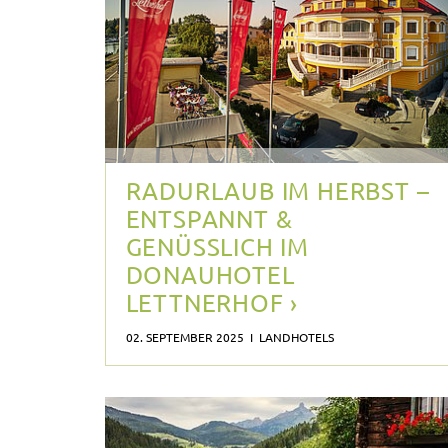
RADURLAUB IM
RADURLAUB IM HERBST –
ENTSPANNT &
HERBST –
GENÜSSLICH IM
ENTSPANNT &
DONAUHOTEL
GENÜSSLICH IM
LETTNERHOF ›
DONAUHOTEL
02. SEPTEMBER 2025 I LANDHOTELS
LETTNERHOF
Donauhotel Lettnerhof
Das
liegt