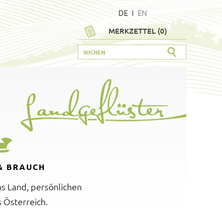
DE
I
EN
MERKZETTEL (
0
)
& BRAUCH
ns Land, persönlichen
 Österreich.