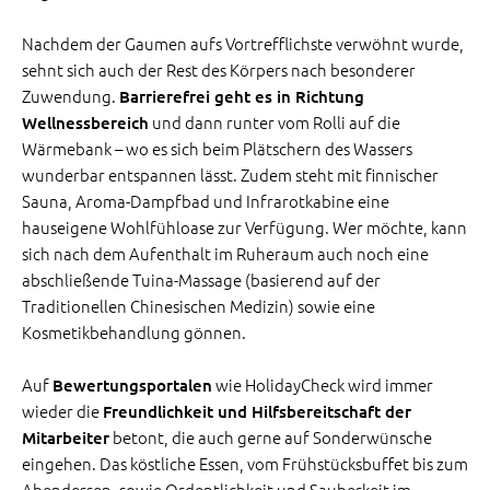
Nachdem der Gaumen aufs Vortrefflichste verwöhnt wurde,
sehnt sich auch der Rest des Körpers nach besonderer
Zuwendung.
Barrierefrei geht es in Richtung
und dann runter vom Rolli auf die
Wellnessbereich
Wärmebank – wo es sich beim Plätschern des Wassers
wunderbar entspannen lässt. Zudem steht mit finnischer
Sauna, Aroma-Dampfbad und Infrarotkabine eine
hauseigene Wohlfühloase zur Verfügung. Wer möchte, kann
sich nach dem Aufenthalt im Ruheraum auch noch eine
abschließende Tuina-Massage (basierend auf der
Traditionellen Chinesischen Medizin) sowie eine
Kosmetikbehandlung gönnen.
Auf
wie HolidayCheck wird immer
Bewertungsportalen
wieder die
Freundlichkeit und Hilfsbereitschaft der
betont, die auch gerne auf Sonderwünsche
Mitarbeiter
eingehen. Das köstliche Essen, vom Frühstücksbuffet bis zum
Abendessen, sowie Ordentlichkeit und Sauberkeit im