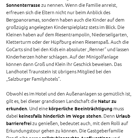
zu nennen. Wenn die Familie anreist,
Sonnenterrasse
erfreuen sich die Eltern nicht nur beim Anblick des
Bergpanoramas, sondern haben auch die Kinder auf dem
großzügig angelegten Kinderspielplatz stets im Blick. Die
Kleinen haben auf dem Riesentrampolin, Niederseilgarten,
Kletterturm oder der Hüpfburg einen Riesenspaß. Auch die
GoCarts sind bei den Kids ein absoluter „Renner“ und lassen
Kinderherzen höher schlagen. Auf der Minigolfanlage
können dann Groß und Klein ihr Geschick beweisen. Das
Landhotel Traunstein ist übrigens Mitglied bei den
„Salzburger Familyhotels“.
Obwohl es im Hotel und den Außenanlagen so gemütlich ist,
gilt es, bei dieser grandiosen Landschaft die
Natur zu
. Und eine
muss
erkunden
körperliche Beeinträchtigung
dabei
. Denn
keinesfalls hinderlich im Wege stehen
Urlaub
zu genießen, bedeutet auch, mit dem Rolli auf
barrierefrei
Erkundungstour gehen zu können. Die Gastgeberfamilie
Pendl gibt gerne
und