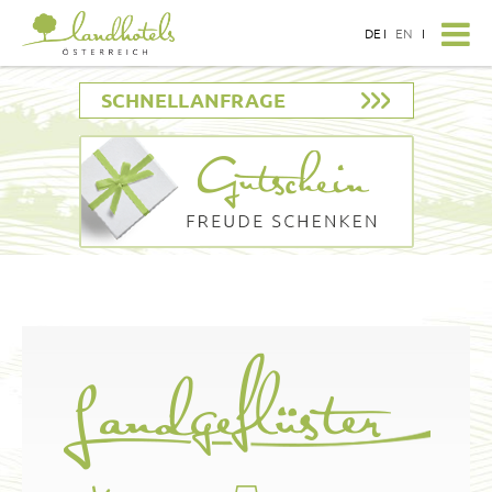
DE
I
EN
I
SCHNELLANFRAGE