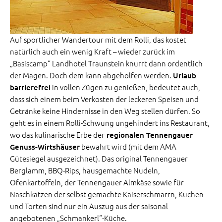
Auf sportlicher Wandertour mit dem Rolli, das kostet
natürlich auch ein wenig Kraft – wieder zurück im
„Basiscamp“ Landhotel Traunstein knurrt dann ordentlich
der Magen. Doch dem kann abgeholfen werden.
Urlaub
in vollen Zügen zu genießen, bedeutet auch,
barrierefrei
dass sich einem beim Verkosten der leckeren Speisen und
Getränke keine Hindernisse in den Weg stellen dürfen. So
geht es in einem Rolli-Schwung ungehindert ins Restaurant,
wo das kulinarische Erbe der
regionalen Tennengauer
bewahrt wird (mit dem AMA
Genuss-Wirtshäuser
Gütesiegel ausgezeichnet). Das original Tennengauer
Berglamm, BBQ-Rips, hausgemachte Nudeln,
Ofenkartoffeln, der Tennengauer Almkäse sowie für
Naschkatzen der selbst gemachte Kaiserschmarrn, Kuchen
und Torten sind nur ein Auszug aus der saisonal
angebotenen „Schmankerl“-Küche.