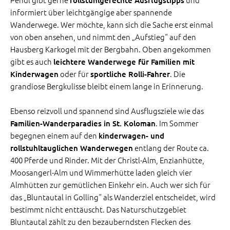
rollstuhlgerechte Ausflugstipps
informiert über leichtgängige aber spannende
Wanderwege. Wer möchte, kann sich die Sache erst einmal
von oben ansehen, und nimmt den „Aufstieg“ auf den
Hausberg Karkogel mit der Bergbahn. Oben angekommen
gibt es auch
leichtere Wanderwege für Familien mit
oder für
. Die
Kinderwagen
sportliche Rolli-Fahrer
grandiose Bergkulisse bleibt einem lange in Erinnerung.
Ebenso reizvoll und spannend sind Ausflugsziele wie das
. Im Sommer
Familien-Wanderparadies in St. Koloman
begegnen einem auf den
kinderwagen- und
entlang der Route ca.
rollstuhltauglichen Wanderwegen
400 Pferde und Rinder. Mit der Christl-Alm, Enzianhütte,
Moosangerl-Alm und Wimmerhütte laden gleich vier
Almhütten zur gemütlichen Einkehr ein. Auch wer sich für
das „Bluntautal in Golling“ als Wanderziel entscheidet, wird
bestimmt nicht enttäuscht. Das Naturschutzgebiet
Bluntautal zählt zu den bezauberndsten Flecken des