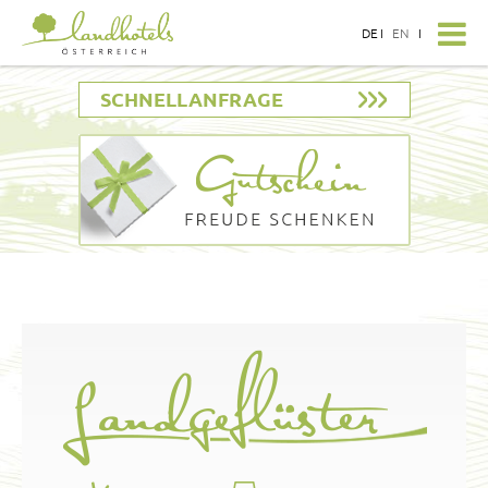
DE
I
EN
I
SCHNELLANFRAGE