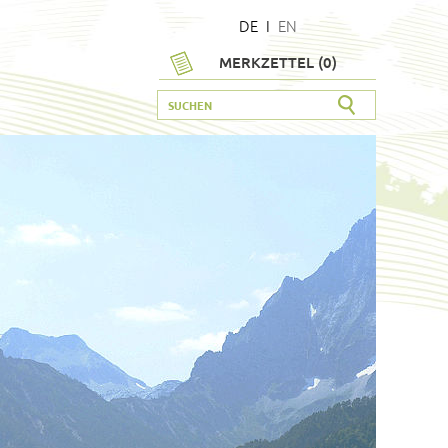
DE
I
EN
MERKZETTEL (
0
)