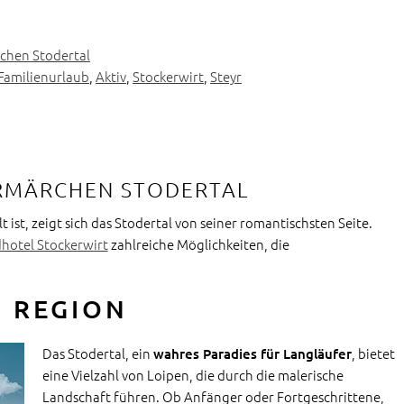
rchen Stodertal
Familienurlaub
,
Aktiv
,
Stockerwirt
,
Steyr
ERMÄRCHEN STODERTAL
 ist, zeigt sich das Stodertal von seiner romantischsten Seite.
hotel Stockerwirt
zahlreiche Möglichkeiten, die
R REGION
Das Stodertal, ein
, bietet
wahres Paradies für Langläufer
eine Vielzahl von Loipen, die durch die malerische
Landschaft führen. Ob Anfänger oder Fortgeschrittene,