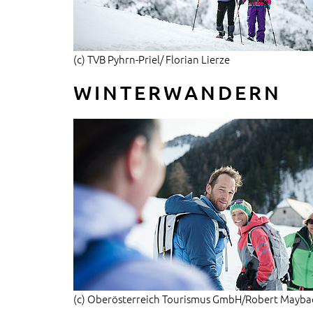
(c) TVB Pyhrn-Priel/ Florian Lierze
WINTERWANDERN
(c) Oberösterreich Tourismus GmbH/Robert Mayba