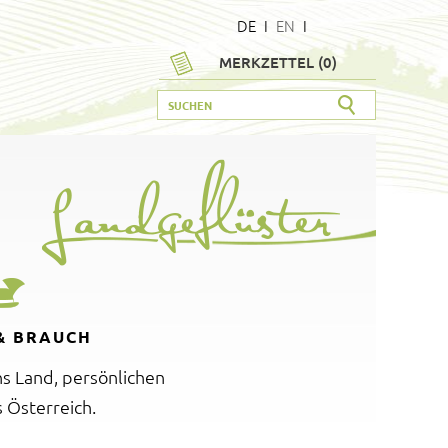
DE
I
EN
I
MERKZETTEL (
0
)
& BRAUCH
ns Land, persönlichen
 Österreich.