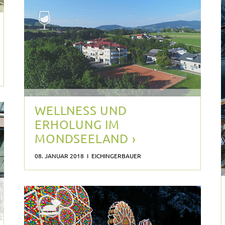
WELLNESS UND
ERHOLUNG IM
MONDSEELAND ›
08. JANUAR 2018 I EICHINGERBAUER