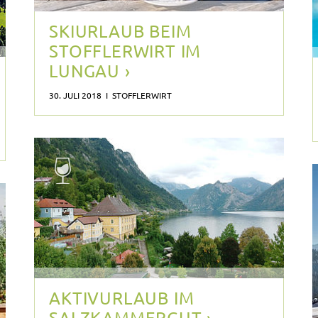
SKIURLAUB BEIM
STOFFLERWIRT IM
LUNGAU ›
30. JULI 2018 I STOFFLERWIRT
AKTIVURLAUB IM
SALZKAMMERGUT ›