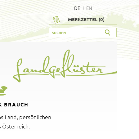
DE
I
EN
MERKZETTEL (
0
)
& BRAUCH
ns Land, persönlichen
 Österreich.