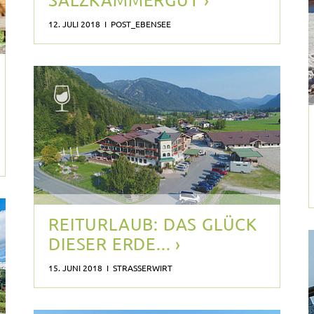
12. JULI 2018 I POST_EBENSEE
REITURLAUB: DAS GLÜCK
DIESER ERDE... ›
15. JUNI 2018 I STRASSERWIRT